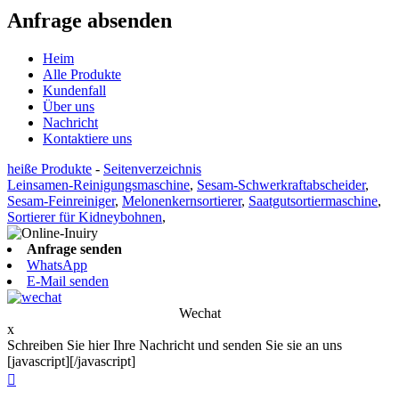
Anfrage absenden
Heim
Alle Produkte
Kundenfall
Über uns
Nachricht
Kontaktiere uns
heiße Produkte
-
Seitenverzeichnis
Leinsamen-Reinigungsmaschine
,
Sesam-Schwerkraftabscheider
,
Sesam-Feinreiniger
,
Melonenkernsortierer
,
Saatgutsortiermaschine
,
Sortierer für Kidneybohnen
,
Anfrage senden
WhatsApp
E-Mail senden
Wechat
x
Schreiben Sie hier Ihre Nachricht und senden Sie sie an uns
[javascript]
[/javascript]
