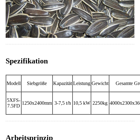
Spezifikation
Modell
Siebgröße
Kapazität
Leistung
Gewicht
Gesamte Gr
5XFS-
1250x2400mm
3-7,5 t/h
10,5 kW
2250kg
4000x2300x3
7.5FD
Arbeitsprinzip