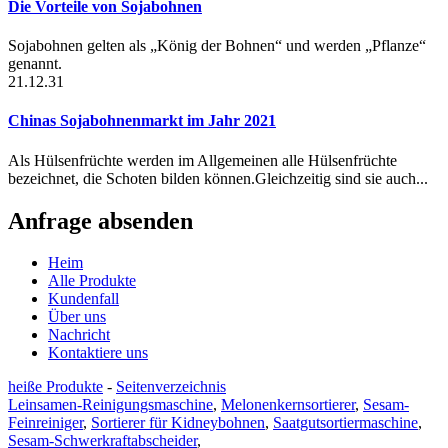
Die Vorteile von Sojabohnen
Sojabohnen gelten als „König der Bohnen“ und werden „Pflanze“
genannt.
21.12.31
Chinas Sojabohnenmarkt im Jahr 2021
Als Hülsenfrüchte werden im Allgemeinen alle Hülsenfrüchte
bezeichnet, die Schoten bilden können.Gleichzeitig sind sie auch...
Anfrage absenden
Heim
Alle Produkte
Kundenfall
Über uns
Nachricht
Kontaktiere uns
heiße Produkte
-
Seitenverzeichnis
Leinsamen-Reinigungsmaschine
,
Melonenkernsortierer
,
Sesam-
Feinreiniger
,
Sortierer für Kidneybohnen
,
Saatgutsortiermaschine
,
Sesam-Schwerkraftabscheider
,