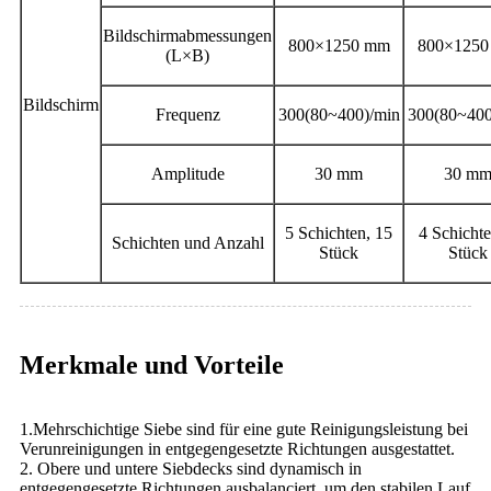
Bildschirmabmessungen
800×1250 mm
800×125
(L×B)
Bildschirm
Frequenz
300(80~400)/min
300(80~400
Amplitude
30 mm
30 m
5 Schichten, 15
4 Schichte
Schichten und Anzahl
Stück
Stück
Merkmale und Vorteile
1.Mehrschichtige Siebe sind für eine gute Reinigungsleistung bei
Verunreinigungen in entgegengesetzte Richtungen ausgestattet.
2. Obere und untere Siebdecks sind dynamisch in
entgegengesetzte Richtungen ausbalanciert, um den stabilen Lauf