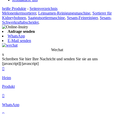
heiße Produkte
-
Seitenverzeichnis
Melonenkernsortierer
,
Leinsamen-Reinigungsmaschine
,
Sortierer für
Kidneybohnen
,
Saatgutsortiermaschine
,
Sesam-Feinreiniger
,
Sesam-
Schwerkraftabscheider
,
Anfrage senden
WhatsApp
E-Mail senden
Wechat
x
Schreiben Sie hier Ihre Nachricht und senden Sie sie an uns
[javascript]
[/javascript]

Heim
Produkt

WhatsApp