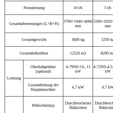
Nennleistung
10 t/h
5 t/h
3790×1940×4060
3200×1920
Gesamtabmessungen (L×B×H)
mm
mm
Gesamtgewicht
3600 kg
3250 k
Gesamtluftzufluss
12520 m3
8200 m
Oberluftgebläse
4-79N0-5A, 11
4-72N0-4,5
(optional)
kW
kW
Leistung
Gesamtleistung der
6,7 kW
6,7 k
Hauptmaschine
Durchbrochener
Durchbroc
Bildschirmtyp
Bildschirm
Bildschi