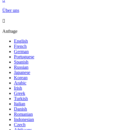

Über uns

Anfrage
English
French
German
Portuguese
Spanish
Russian
Japanese
Korean
Arabic
Irish
Greek
Turkish
Italian
Danish
Romanian
Indonesian
Czech
Afrikaans